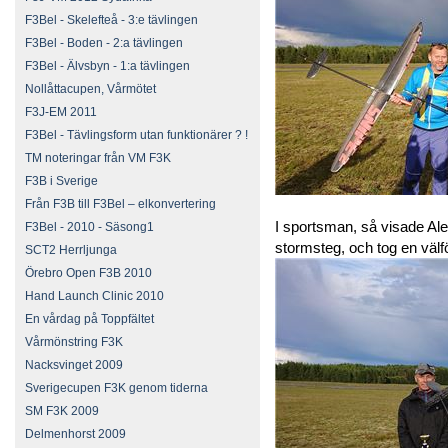
F3Bel - Skelefteå - 3:e tävlingen
F3Bel - Boden - 2:a tävlingen
F3Bel - Älvsbyn - 1:a tävlingen
Nollåttacupen, Vårmötet
F3J-EM 2011
F3Bel - Tävlingsform utan funktionärer ? !
TM noteringar från VM F3K
F3B i Sverige
Från F3B till F3Bel – elkonvertering
I sportsman, så visade A
F3Bel - 2010 - Säsong1
stormsteg, och tog en välfö
SCT2 Herrljunga
Örebro Open F3B 2010
Hand Launch Clinic 2010
En vårdag på Toppfältet
Vårmönstring F3K
Nacksvinget 2009
Sverigecupen F3K genom tiderna
SM F3K 2009
Delmenhorst 2009