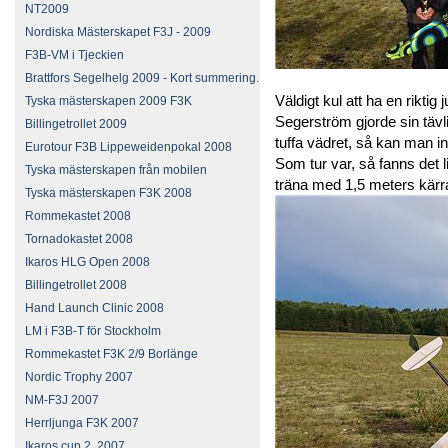
NT2009
Nordiska Mästerskapet F3J - 2009
F3B-VM i Tjeckien
Brattfors Segelhelg 2009 - Kort summering.
Väldigt kul att ha en riktig 
Tyska mästerskapen 2009 F3K
Segerström gjorde sin täv
Billingetrollet 2009
tuffa vädret, så kan man i
Eurotour F3B Lippeweidenpokal 2008
Som tur var, så fanns det li
Tyska mästerskapen från mobilen
träna med 1,5 meters kärr
Tyska mästerskapen F3K 2008
Rommekastet 2008
Tornadokastet 2008
Ikaros HLG Open 2008
Billingetrollet 2008
Hand Launch Clinic 2008
LM i F3B-T för Stockholm
Rommekastet F3K 2/9 Borlänge
Nordic Trophy 2007
NM-F3J 2007
Herrljunga F3K 2007
Ikaros cup 2, 2007