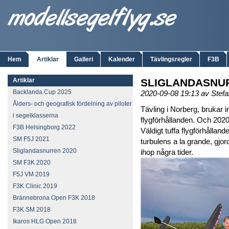
Hem
Artiklar
Galleri
Kalender
Tävlingsregler
F3B
Artiklar
SLIGLANDASNUR
Backlanda Cup 2025
2020-09-08 19:13 av Stef
Ålders- och geografisk fördelning av piloter
Tävling i Norberg, brukar i
i segelklasserna
flygförhållanden. Och 2020
F3B Helsingborg 2022
Väldigt tuffa flygförhålla
SM F5J 2021
turbulens a la grande, gjorde
Sliglandasnurren 2020
ihop några tider.
SM F3K 2020
F5J VM 2019
F3K Clinic 2019
Brännebrona Open F3K 2018
F3K SM 2018
Ikaros HLG Open 2018