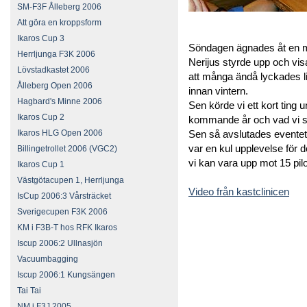
SM-F3F Ålleberg 2006
Att göra en kroppsform
Ikaros Cup 3
Söndagen ägnades åt en min
Herrljunga F3K 2006
Nerijus styrde upp och visa
Lövstadkastet 2006
att många ändå lyckades lit
Ålleberg Open 2006
innan vintern.
Hagbard's Minne 2006
Sen körde vi ett kort ting 
Ikaros Cup 2
kommande år och vad vi s
Ikaros HLG Open 2006
Sen så avslutades eventet
var en kul upplevelse för 
Billingetrollet 2006 (VGC2)
vi kan vara upp mot 15 pilo
Ikaros Cup 1
Västgötacupen 1, Herrljunga
Video från kastclinicen
IsCup 2006:3 Vårsträcket
Sverigecupen F3K 2006
KM i F3B-T hos RFK Ikaros
Iscup 2006:2 Ullnasjön
Vacuumbagging
Iscup 2006:1 Kungsängen
Tai Tai
NM i F3J 2005