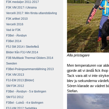
F3K medaljer 2011-2017
F3K VM 2017 i Ukraina
Vercelli 2017: Min första utlandstävling
F3K artikel 2010
Vercelli 2016
Vad är F3K
F3Bel - Älvsbyn
F3Bel 2014
F5J SM 2014 i Skellefteå
Bilder från F3J-VM 2014
Alla pristagare
F3B Multitask Thermal Gliders 2014
Sweden
Men temperaturen var alde
F3Bel-Poängsammanställning 2013
gjorde att vi ändå fick iho
F3K VM 2013
Tack vara att vi inte stryk
F3J-EM 2013 [Bilder]
blev ju sekunderna värdef
Sören klarade av vädret bä
SM F3K 2012
Stefan.
F3Bel - Älvsbyn - 5:e tävlingen
SM F3J 2012
F3Bel - Luleå - 4:e tävlingen
F3J-VM 2012 Sydafrika