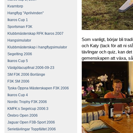
Kvarntorp
Hangflyg "Aprilvinden"
Ikaros Cup 1
Sportsman F3K
Klubbmästerskap RFK Ikaros 2007
Som vanligt, börjar bli tr
Hangsimulator
och Katy (tack för att ni st
Klubbmästerskap i hangflygsimulator
tävlingar och quiz, kan det b
Segelting 2006
gemenskapen att växa, så 
Ikaros Cup 5
Västgötacupfinal 2006-09-23
SM F3K 2006 Borlänge
F3K SM 2006
Tyska Öppna Mästerskapen F3K 2006
Ikaros Cup 4
Nordic Trophy F3K 2006
KMFK:s Segelcup 2006:3
Örebro Open 2006
Jaguar Open F3B-Sport 2006
Serietävlingar Toppfältet 2006