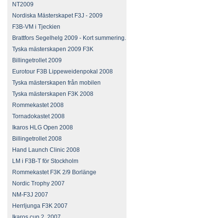
NT2009
Nordiska Mästerskapet F3J - 2009
F3B-VM i Tjeckien
Brattfors Segelhelg 2009 - Kort summering.
Tyska mästerskapen 2009 F3K
Billingetrollet 2009
Eurotour F3B Lippeweidenpokal 2008
Tyska mästerskapen från mobilen
Tyska mästerskapen F3K 2008
Rommekastet 2008
Tornadokastet 2008
Ikaros HLG Open 2008
Billingetrollet 2008
Hand Launch Clinic 2008
LM i F3B-T för Stockholm
Rommekastet F3K 2/9 Borlänge
Nordic Trophy 2007
NM-F3J 2007
Herrljunga F3K 2007
Ikaros cup 2, 2007