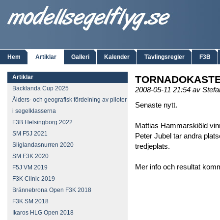
Hem
Artiklar
Galleri
Kalender
Tävlingsregler
F3B
Artiklar
TORNADOKASTE
Backlanda Cup 2025
2008-05-11 21:54 av Stef
Ålders- och geografisk fördelning av piloter
Senaste nytt.
i segelklasserna
F3B Helsingborg 2022
Mattias Hammarskiöld vin
SM F5J 2021
Peter Jubel tar andra plat
Sliglandasnurren 2020
tredjeplats.
SM F3K 2020
Mer info och resultat kom
F5J VM 2019
F3K Clinic 2019
Brännebrona Open F3K 2018
F3K SM 2018
Ikaros HLG Open 2018