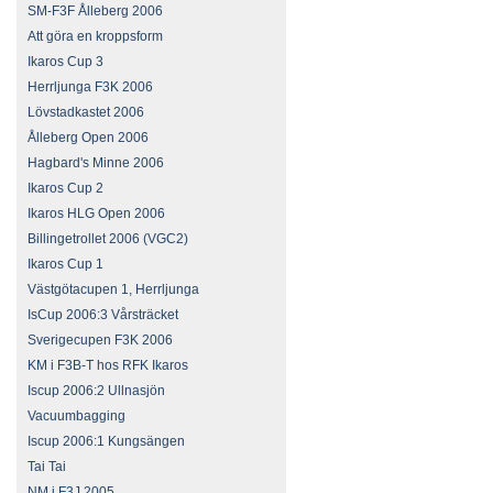
SM-F3F Ålleberg 2006
Att göra en kroppsform
Ikaros Cup 3
Herrljunga F3K 2006
Lövstadkastet 2006
Ålleberg Open 2006
Hagbard's Minne 2006
Ikaros Cup 2
Ikaros HLG Open 2006
Billingetrollet 2006 (VGC2)
Ikaros Cup 1
Västgötacupen 1, Herrljunga
IsCup 2006:3 Vårsträcket
Sverigecupen F3K 2006
KM i F3B-T hos RFK Ikaros
Iscup 2006:2 Ullnasjön
Vacuumbagging
Iscup 2006:1 Kungsängen
Tai Tai
NM i F3J 2005