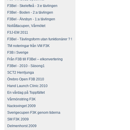
F3Bel - Skelefteå - 3:e tävlingen
F3Bel - Boden - 2:a tävlingen
F3Bel - Älvsbyn - 1:a tävlingen
Nollåttacupen, Vårmötet
F3J-EM 2011
F3Bel - Tävlingsform utan funktionärer ? !
TM noteringar från VM F3K
F3B i Sverige
Från F3B till F3Bel – elkonvertering
F3Bel - 2010 - Säsong1
SCT2 Herrljunga
Örebro Open F3B 2010
Hand Launch Clinic 2010
En vårdag på Toppfältet
Vårmönstring F3K
Nacksvinget 2009
Sverigecupen F3K genom tiderna
SM F3K 2009
Delmenhorst 2009