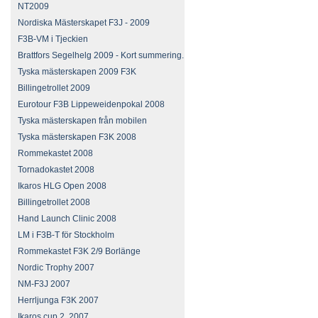
NT2009
Nordiska Mästerskapet F3J - 2009
F3B-VM i Tjeckien
Brattfors Segelhelg 2009 - Kort summering.
Tyska mästerskapen 2009 F3K
Billingetrollet 2009
Eurotour F3B Lippeweidenpokal 2008
Tyska mästerskapen från mobilen
Tyska mästerskapen F3K 2008
Rommekastet 2008
Tornadokastet 2008
Ikaros HLG Open 2008
Billingetrollet 2008
Hand Launch Clinic 2008
LM i F3B-T för Stockholm
Rommekastet F3K 2/9 Borlänge
Nordic Trophy 2007
NM-F3J 2007
Herrljunga F3K 2007
Ikaros cup 2, 2007