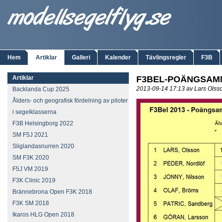
Hem
Artiklar
Galleri
Kalender
Tävlingsregler
F3B
Artiklar
F3BEL-POÄNGSAM
2013-09-14 17:13 av Lars Ols
Backlanda Cup 2025
Ålders- och geografisk fördelning av piloter
i segelklasserna
F3B Helsingborg 2022
SM F5J 2021
Sliglandasnurren 2020
SM F3K 2020
F5J VM 2019
F3K Clinic 2019
Brännebrona Open F3K 2018
F3K SM 2018
Ikaros HLG Open 2018