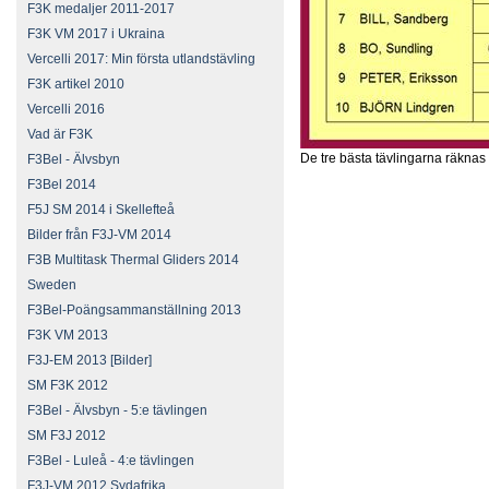
F3K medaljer 2011-2017
F3K VM 2017 i Ukraina
Vercelli 2017: Min första utlandstävling
F3K artikel 2010
Vercelli 2016
Vad är F3K
De tre bästa tävlingarna räknas ti
F3Bel - Älvsbyn
F3Bel 2014
F5J SM 2014 i Skellefteå
Bilder från F3J-VM 2014
F3B Multitask Thermal Gliders 2014
Sweden
F3Bel-Poängsammanställning 2013
F3K VM 2013
F3J-EM 2013 [Bilder]
SM F3K 2012
F3Bel - Älvsbyn - 5:e tävlingen
SM F3J 2012
F3Bel - Luleå - 4:e tävlingen
F3J-VM 2012 Sydafrika