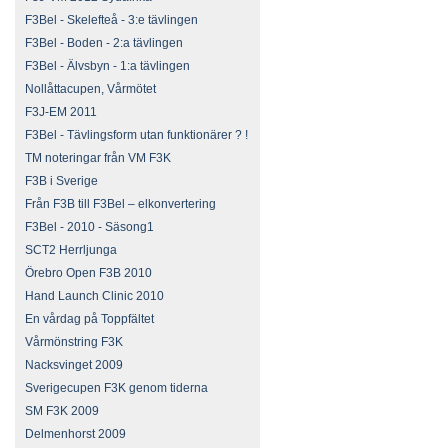
F3Bel - Skelefteå - 3:e tävlingen
F3Bel - Boden - 2:a tävlingen
F3Bel - Älvsbyn - 1:a tävlingen
Nollåttacupen, Vårmötet
F3J-EM 2011
F3Bel - Tävlingsform utan funktionärer ? !
TM noteringar från VM F3K
F3B i Sverige
Från F3B till F3Bel – elkonvertering
F3Bel - 2010 - Säsong1
SCT2 Herrljunga
Örebro Open F3B 2010
Hand Launch Clinic 2010
En vårdag på Toppfältet
Vårmönstring F3K
Nacksvinget 2009
Sverigecupen F3K genom tiderna
SM F3K 2009
Delmenhorst 2009