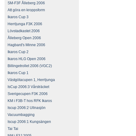
SM-F3F Ålleberg 2006
Att göra en kroppsform
Ikaros Cup 3
Herrljunga F3K 2006
Lövstadkastet 2006
Ålleberg Open 2006
Hagbard's Minne 2006
Ikaros Cup 2
Ikaros HLG Open 2006
Billingetrollet 2006 (VGC2)
Ikaros Cup 1
Västgötacupen 1, Herrljunga
IsCup 2006:3 Vårsträcket
Sverigecupen F3K 2006
KM i F3B-T hos RFK Ikaros
Iscup 2006:2 Ullnasjön
Vacuumbagging
Iscup 2006:1 Kungsängen
Tai Tai
NM i F3J 2005