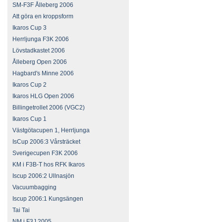
SM-F3F Ålleberg 2006
Att göra en kroppsform
Ikaros Cup 3
Herrljunga F3K 2006
Lövstadkastet 2006
Ålleberg Open 2006
Hagbard's Minne 2006
Ikaros Cup 2
Ikaros HLG Open 2006
Billingetrollet 2006 (VGC2)
Ikaros Cup 1
Västgötacupen 1, Herrljunga
IsCup 2006:3 Vårsträcket
Sverigecupen F3K 2006
KM i F3B-T hos RFK Ikaros
Iscup 2006:2 Ullnasjön
Vacuumbagging
Iscup 2006:1 Kungsängen
Tai Tai
NM i F3J 2005