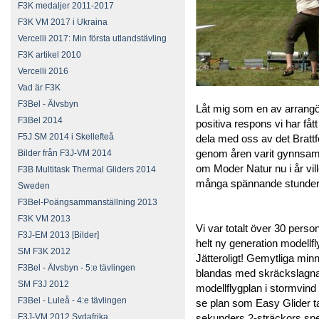
F3K medaljer 2011-2017
F3K VM 2017 i Ukraina
Vercelli 2017: Min första utlandstävling
F3K artikel 2010
Vercelli 2016
Vad är F3K
F3Bel - Älvsbyn
Låt mig som en av arrangör
F3Bel 2014
positiva respons vi har fått
F5J SM 2014 i Skellefteå
dela med oss av det Brattf
genom åren varit gynnsamma
Bilder från F3J-VM 2014
om Moder Natur nu i år ville
F3B Multitask Thermal Gliders 2014
många spännande stunder 
Sweden
F3Bel-Poängsammanställning 2013
F3K VM 2013
Vi var totalt över 30 pers
F3J-EM 2013 [Bilder]
helt ny generation modellf
SM F3K 2012
Jätteroligt! Gemytliga min
F3Bel - Älvsbyn - 5:e tävlingen
blandas med skräckslagna 
SM F3J 2012
modellflygplan i stormvi
F3Bel - Luleå - 4:e tävlingen
se plan som Easy Glider t
F3J-VM 2012 Sydafrika
sekunders 2-sträckors sp