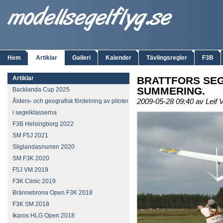
Hem
Artiklar
Galleri
Kalender
Tävlingsregler
F3B
Artiklar
BRATTFORS SEG
SUMMERING.
Backlanda Cup 2025
2009-05-28 09:40 av Leif 
Ålders- och geografisk fördelning av piloter
i segelklasserna
F3B Helsingborg 2022
SM F5J 2021
Sliglandasnurren 2020
SM F3K 2020
F5J VM 2019
F3K Clinic 2019
Brännebrona Open F3K 2018
F3K SM 2018
Ikaros HLG Open 2018