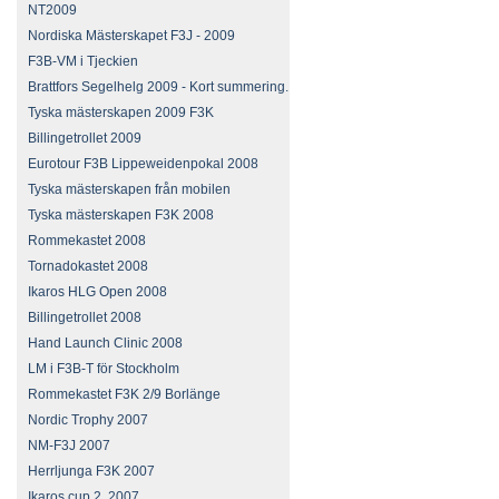
NT2009
Nordiska Mästerskapet F3J - 2009
F3B-VM i Tjeckien
Brattfors Segelhelg 2009 - Kort summering.
Tyska mästerskapen 2009 F3K
Billingetrollet 2009
Eurotour F3B Lippeweidenpokal 2008
Tyska mästerskapen från mobilen
Tyska mästerskapen F3K 2008
Rommekastet 2008
Tornadokastet 2008
Ikaros HLG Open 2008
Billingetrollet 2008
Hand Launch Clinic 2008
LM i F3B-T för Stockholm
Rommekastet F3K 2/9 Borlänge
Nordic Trophy 2007
NM-F3J 2007
Herrljunga F3K 2007
Ikaros cup 2, 2007