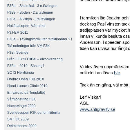
F3Bel - Skelefteå - 3:e tävlingen
F3Bel - Boden - 2:a tävlingen
I termiken låg Joakim oc
F3Bel - Älvsbyn - 1:a tävlingen
dock tog Pasi vinsten tack
Nollåttacupen, Vårmötet
tredjeplatsen var mycket hå
F3J-EM 2011
innan vi kunde besluta oss
F3Bel - Tävlingsform utan funktionärer ? !
Andersson. I speeden spö
TM noteringar från VM F3K
tiden kan utvisa hur långt d
F3B i Sverige
Från F3B till F3Bel – elkonvertering
F3Bel - 2010 - Säsong1
Vi blev även uppmärksamm
artikeln kan läsas
här
.
SCT2 Herrljunga
Örebro Open F3B 2010
Tack än en gång, väl mött 
Hand Launch Clinic 2010
En vårdag på Toppfältet
Leif Viskari
Vårmönstring F3K
AGL
Nacksvinget 2009
www.antigravity.se
Sverigecupen F3K genom tiderna
SM F3K 2009
Delmenhorst 2009