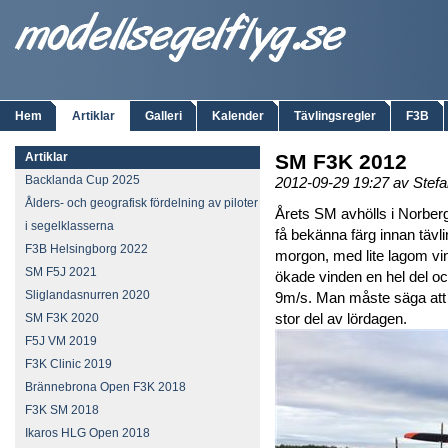
Hem
Artiklar
Galleri
Kalender
Tävlingsregler
F3B
Artiklar
SM F3K 2012
Backlanda Cup 2025
2012-09-29 19:27 av Stef
Ålders- och geografisk fördelning av piloter
Årets SM avhölls i Norberg.
i segelklasserna
få bekänna färg innan tävl
F3B Helsingborg 2022
morgon, med lite lagom vi
SM F5J 2021
ökade vinden en hel del oc
Sliglandasnurren 2020
9m/s. Man måste säga att 
stor del av lördagen.
SM F3K 2020
F5J VM 2019
F3K Clinic 2019
Brännebrona Open F3K 2018
F3K SM 2018
Ikaros HLG Open 2018