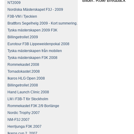
Bilder: Rolle Bredbäck
NT2009
Nordiska Mästerskapet F3J - 2009
F3B-VM i Tjeckien
Brattfors Segelhelg 2009 - Kort summering.
Tyska mästerskapen 2009 F3K
Billingetrollet 2009
Eurotour F3B Lippeweidenpokal 2008
Tyska mästerskapen från mobilen
Tyska mästerskapen F3K 2008
Rommekastet 2008
Tornadokastet 2008
Ikaros HLG Open 2008
Billingetrollet 2008
Hand Launch Clinic 2008
LM i F3B-T för Stockholm
Rommekastet F3K 2/9 Borlänge
Nordic Trophy 2007
NM-F3J 2007
Herrljunga F3K 2007
Ikaros cup 2, 2007