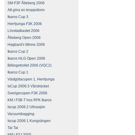
SM-F3F Ålleberg 2006
Att göra en kroppsform
Ikaros Cup 3
Herrljunga F3K 2006
Lövstadkastet 2006
Ålleberg Open 2006
Hagbard's Minne 2006
Ikaros Cup 2
Ikaros HLG Open 2006
Billingetrollet 2006 (VGC2)
Ikaros Cup 1
Västgötacupen 1, Herrljunga
IsCup 2006:3 Vårsträcket
Sverigecupen F3K 2006
KM i F3B-T hos RFK Ikaros
Iscup 2006:2 Ullnasjön
Vacuumbagging
Iscup 2006:1 Kungsängen
Tai Tai
NM i F3J 2005