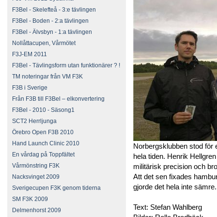
F3Bel - Skelefteå - 3:e tävlingen
F3Bel - Boden - 2:a tävlingen
F3Bel - Älvsbyn - 1:a tävlingen
Nollåttacupen, Vårmötet
F3J-EM 2011
F3Bel - Tävlingsform utan funktionärer ? !
TM noteringar från VM F3K
F3B i Sverige
Från F3B till F3Bel – elkonvertering
F3Bel - 2010 - Säsong1
SCT2 Herrljunga
Örebro Open F3B 2010
Hand Launch Clinic 2010
Norbergsklubben stod för e
En vårdag på Toppfältet
hela tiden. Henrik Hellgre
Vårmönstring F3K
militärisk precision och br
Att det sen fixades hambu
Nacksvinget 2009
gjorde det hela inte sämre.
Sverigecupen F3K genom tiderna
SM F3K 2009
Text: Stefan Wahlberg
Delmenhorst 2009