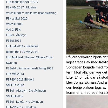
F3K medaljer 2011-2017
F3K VM 2017 i Ukraina
Vercelli 2017: Min första utlandstävling
F3K artikel 2010
Vercelli 2016
Vad är F3K
F3Bel - Älvsbyn
F3Bel 2014
F5J SM 2014 i Skellefteå
Bilder från F3J-VM 2014
På lördagkvällen bjöds det 
F3B Multitask Thermal Gliders 2014
laget firades av med trevl
Sweden
Söndagen började med frost
F3Bel-Poängsammanställning 2013
termikförhållanden var det
F3K VM 2013
Efter 14 omgångar så stod
F3J-EM 2013 [Bilder]
blev Jonas Ekman. Andra 
SM F3K 2012
den tredje platsen togs av
F3Bel - Älvsbyn - 5:e tävlingen
kommer att representera 
SM F3J 2012
F3Bel - Luleå - 4:e tävlingen
F3J-VM 2012 Sydafrika