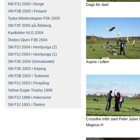
NM F3J 2005 i Norge
Dags för start
VM F3B 2005 i Finland
Tyska Mästerskapen F3K 2005
SM F3F 2005 på Ålleberg
Kastbilder HLG 2004
Örebro Open F3B 2004
SM F3J 2004 i Herrljunga (2)
SM F3J 2004 i Herrljunga (1)
SM F3K 2004 (Solnakastet)
Aspire i luften
SM F3K 2003 i Köping
VM F3B 2003 i Tyskland
SM F3J 2003 i Finspång
Yellow Eagle Trophy 1999
SM F3J 1998 i Askersund
SM F3J 1991 i Örebro
Crossfire inför start Peter Jubel 
Magnus H