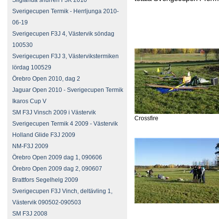
Sliglanda snurren F3K 2010
Foto: Pe
Sverigecupen Termik - Herrljunga 2010-
06-19
Sverigecupen F3J 4, Västervik söndag
100530
Sverigecupen F3J 3, Västervikstermiken
lördag 100529
Örebro Open 2010, dag 2
Jaguar Open 2010 - Sverigecupen Termik
Ikaros Cup V
SM F3J Vinsch 2009 i Västervik
Crossfire
Sverigecupen Termik 4 2009 - Västervik
Holland Glide F3J 2009
NM-F3J 2009
Örebro Open 2009 dag 1, 090606
Örebro Open 2009 dag 2, 090607
Brattfors Segelhelg 2009
Sverigecupen F3J Vinch, deltävling 1,
Västervik 090502-090503
SM F3J 2008