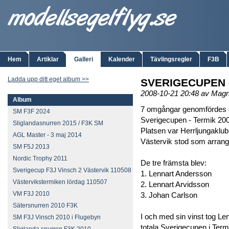
Hem
Artiklar
Galleri
Kalender
Tävlingsregler
F3B
Ladda upp ditt eget album >>
SVERIGECUPEN -
2008-10-21 20:48 av Mag
Album
7 omgångar genomfördes de
SM F3F 2024
Sverigecupen - Termik 20
Sliglandasnurren 2015 / F3K SM
Platsen var Herrljungaklub
AGL Master - 3 maj 2014
Västervik stod som arrang
SM F5J 2013
Nordic Trophy 2011
De tre främsta blev:
Sverigecup F3J Vinsch 2 Västervik 110508
1. Lennart Andersson
Västervikstermiken lördag 110507
2. Lennart Arvidsson
VM F3J 2010
3. Johan Carlson
Sätersnurren 2010 F3K
I och med sin vinst tog Le
SM F3J Vinsch 2010 i Flugebyn
totala Sverigecupen i Term