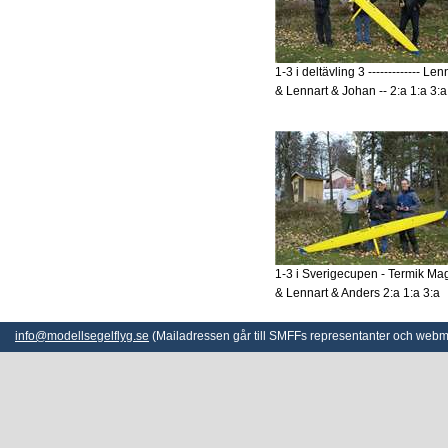
1-3 i deltävling 3 ------------- Len
& Lennart & Johan -- 2:a 1:a 3:a
1-3 i Sverigecupen - Termik Ma
& Lennart & Anders 2:a 1:a 3:a
info@modellsegelflyg.se
(Mailadressen går till SMFFs representanter och webm