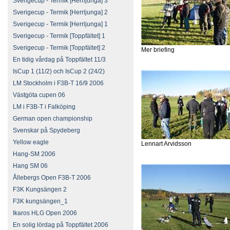
Sverigecup - Termik [Herrljunga] 3
Sverigecup - Termik [Herrljunga] 2
Sverigecup - Termik [Herrljunga] 1
Sverigecup - Termik [Toppfältet] 1
Sverigecup - Termik [Toppfältet] 2
Mer briefing
En tidig vårdag på Toppfältet 11/3
IsCup 1 (11/2) och IsCup 2 (24/2)
LM Stockholm i F3B-T 16/9 2006
Västgöta cupen 06
LM i F3B-T i Falköping
German open championship
Svenskar på Spydeberg
Yellow eagle
Lennart Arvidsson
Hang-SM 2006
Hang SM 06
Ållebergs Open F3B-T 2006
F3K Kungsängen 2
F3K kungsängen_1
Ikaros HLG Open 2006
En solig lördag på Toppfältet 2006