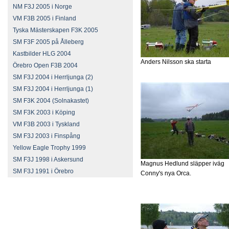
NM F3J 2005 i Norge
VM F3B 2005 i Finland
Tyska Mästerskapen F3K 2005
SM F3F 2005 på Ålleberg
Kastbilder HLG 2004
Anders Nilsson ska starta
Örebro Open F3B 2004
SM F3J 2004 i Herrljunga (2)
SM F3J 2004 i Herrljunga (1)
SM F3K 2004 (Solnakastet)
SM F3K 2003 i Köping
VM F3B 2003 i Tyskland
SM F3J 2003 i Finspång
Yellow Eagle Trophy 1999
SM F3J 1998 i Askersund
Magnus Hedlund släpper iväg
SM F3J 1991 i Örebro
Conny's nya Orca.