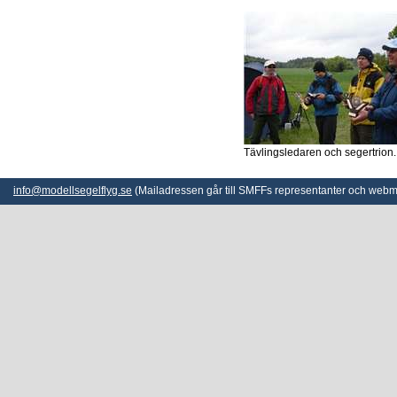
Tävlingsledaren och segertrion.
info@modellsegelflyg.se
(Mailadressen går till SMFFs representanter och webm