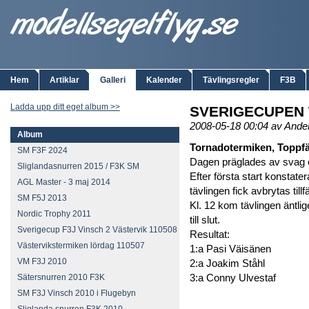
Hem
Artiklar
Galleri
Kalender
Tävlingsregler
F3B
Ladda upp ditt eget album >>
SVERIGECUPEN 
2008-05-18 00:04 av Ande
Album
Tornadotermiken, Toppfäl
SM F3F 2024
Dagen präglades av svag os
Sliglandasnurren 2015 / F3K SM
Efter första start konstat
AGL Master - 3 maj 2014
tävlingen fick avbrytas tillfä
SM F5J 2013
Kl. 12 kom tävlingen äntl
Nordic Trophy 2011
till slut.
Sverigecup F3J Vinsch 2 Västervik 110508
Resultat:
Västervikstermiken lördag 110507
1:a Pasi Väisänen
VM F3J 2010
2:a Joakim Ståhl
3:a Conny Ulvestaf
Sätersnurren 2010 F3K
SM F3J Vinsch 2010 i Flugebyn