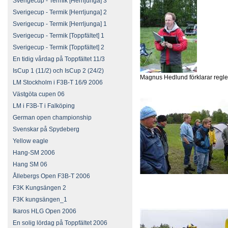
Sverigecup - Termik [Herrljunga] 3
Sverigecup - Termik [Herrljunga] 2
Sverigecup - Termik [Herrljunga] 1
Sverigecup - Termik [Toppfältet] 1
Sverigecup - Termik [Toppfältet] 2
En tidig vårdag på Toppfältet 11/3
IsCup 1 (11/2) och IsCup 2 (24/2)
Magnus Hedlund förklarar regl
LM Stockholm i F3B-T 16/9 2006
Västgöta cupen 06
LM i F3B-T i Falköping
German open championship
Svenskar på Spydeberg
Yellow eagle
Hang-SM 2006
Hang SM 06
Ållebergs Open F3B-T 2006
F3K Kungsängen 2
F3K kungsängen_1
Ikaros HLG Open 2006
En solig lördag på Toppfältet 2006