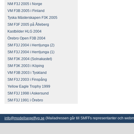
NM F3J 2005 i Norge
VM F3B 2005 i Finland
Tyska Mästerskapen F3K 2005
SM F3F 2005 på Ålleberg
Kastbilder HLG 2004
Örebro Open F3B 2004
SM F3J 2004 i Herrljunga (2)
SM F3J 2004 i Herrljunga (1)
SM F3K 2004 (Solnakastet)
SM F3K 2003 i Köping
VM F3B 2003 i Tyskland
SM F3J 2003 i Finspång
Yellow Eagle Trophy 1999
SM F3J 1998 i Askersund
SM F3J 1991 i Örebro
info@modellsegelflyg.se
(Mailadressen går till SMFFs representanter och webm