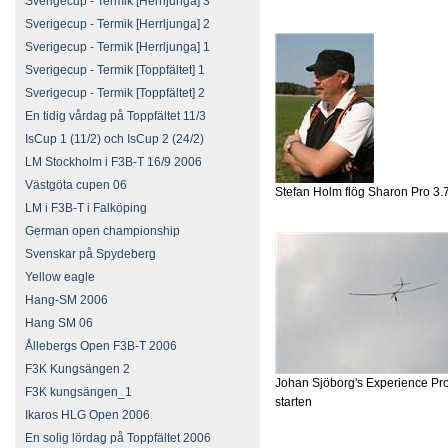
Sverigecup - Termik [Herrljunga] 3
Sverigecup - Termik [Herrljunga] 2
Sverigecup - Termik [Herrljunga] 1
Sverigecup - Termik [Toppfältet] 1
Sverigecup - Termik [Toppfältet] 2
En tidig vårdag på Toppfältet 11/3
IsCup 1 (11/2) och IsCup 2 (24/2)
LM Stockholm i F3B-T 16/9 2006
Västgöta cupen 06
Stefan Holm flög Sharon Pro 3.
LM i F3B-T i Falköping
German open championship
Svenskar på Spydeberg
Yellow eagle
Hang-SM 2006
Hang SM 06
Ållebergs Open F3B-T 2006
F3K Kungsängen 2
Johan Sjöborg's Experience Pro
F3K kungsängen_1
starten
Ikaros HLG Open 2006
En solig lördag på Toppfältet 2006