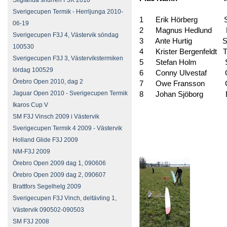
Sliglanda snurren F3K 2010
Sverigecupen Termik - Herrljunga 2010-
1 Erik Hörberg 
06-19
2 Magnus Hedlund Pi
Sverigecupen F3J 4, Västervik söndag
3 Ante Hurtig S
100530
4 Krister Bergenfe
Sverigecupen F3J 3, Västervikstermiken
5 Stefan Holm Sh
lördag 100529
6 Conny Ulvestaf
Örebro Open 2010, dag 2
7 Owe Fransson 
Jaguar Open 2010 - Sverigecupen Termik
8 Johan Sjöborg Exp
Ikaros Cup V
SM F3J Vinsch 2009 i Västervik
Sverigecupen Termik 4 2009 - Västervik
Holland Glide F3J 2009
NM-F3J 2009
Örebro Open 2009 dag 1, 090606
Örebro Open 2009 dag 2, 090607
Brattfors Segelhelg 2009
Sverigecupen F3J Vinch, deltävling 1,
Västervik 090502-090503
SM F3J 2008