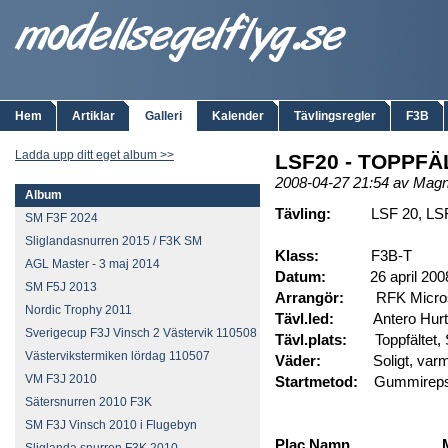
Hem
Artiklar
Galleri
Kalender
Tävlingsregler
F3B
Ladda upp ditt eget album >>
LSF20 - TOPPFÄL
2008-04-27 21:54 av Mag
Album
Tävling:
LSF 20, LSF 2
SM F3F 2024
Sliglandasnurren 2015 / F3K SM
Klass:
F3B-T
AGL Master - 3 maj 2014
Datum:
26 april 200
SM F5J 2013
Arrangör:
RFK Micro
Nordic Trophy 2011
Tävl.led:
Antero Hurt
Sverigecup F3J Vinsch 2 Västervik 110508
Tävl.plats:
Toppfältet, 
Västervikstermiken lördag 110507
Väder:
Soligt, varmt och
VM F3J 2010
Startmetod:
Gummirepst
Sätersnurren 2010 F3K
SM F3J Vinsch 2010 i Flugebyn
Plac
Namn Mo