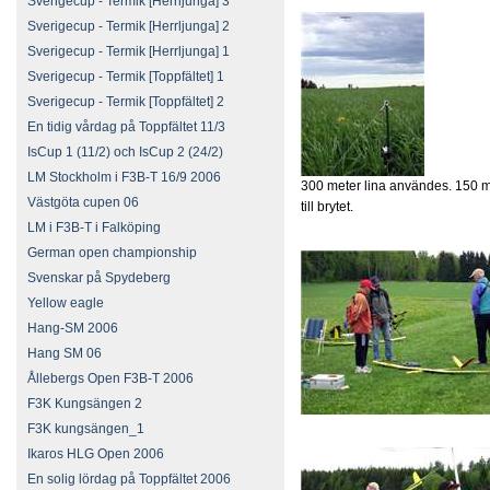
Sverigecup - Termik [Herrljunga] 3
Sverigecup - Termik [Herrljunga] 2
Sverigecup - Termik [Herrljunga] 1
Sverigecup - Termik [Toppfältet] 1
Sverigecup - Termik [Toppfältet] 2
En tidig vårdag på Toppfältet 11/3
IsCup 1 (11/2) och IsCup 2 (24/2)
LM Stockholm i F3B-T 16/9 2006
300 meter lina användes. 150 m
Västgöta cupen 06
till brytet.
LM i F3B-T i Falköping
German open championship
Svenskar på Spydeberg
Yellow eagle
Hang-SM 2006
Hang SM 06
Ållebergs Open F3B-T 2006
F3K Kungsängen 2
F3K kungsängen_1
Ikaros HLG Open 2006
En solig lördag på Toppfältet 2006