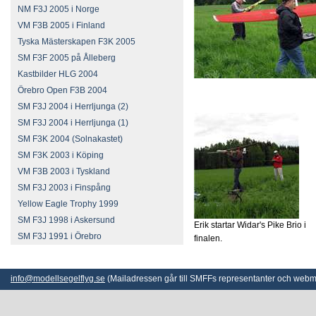
NM F3J 2005 i Norge
VM F3B 2005 i Finland
Tyska Mästerskapen F3K 2005
SM F3F 2005 på Ålleberg
Kastbilder HLG 2004
Örebro Open F3B 2004
SM F3J 2004 i Herrljunga (2)
SM F3J 2004 i Herrljunga (1)
SM F3K 2004 (Solnakastet)
SM F3K 2003 i Köping
VM F3B 2003 i Tyskland
SM F3J 2003 i Finspång
Yellow Eagle Trophy 1999
SM F3J 1998 i Askersund
Erik startar Widar's Pike Brio i
SM F3J 1991 i Örebro
finalen.
info@modellsegelflyg.se
(Mailadressen går till SMFFs representanter och webm