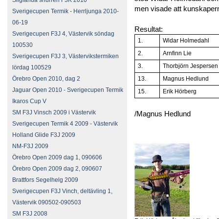
Sliglanda snurren F3K 2010
men visade att kunskapern
Sverigecupen Termik - Herrljunga 2010-
06-19
Resultat:
Sverigecupen F3J 4, Västervik söndag
1.
Widar Holmedahl
100530
2.
Arnfinn Lie
Sverigecupen F3J 3, Västervikstermiken
3.
Thorbjörn Jespersen
lördag 100529
Örebro Open 2010, dag 2
13.
Magnus Hedlund
Jaguar Open 2010 - Sverigecupen Termik
15.
Erik Hörberg
Ikaros Cup V
SM F3J Vinsch 2009 i Västervik
/Magnus Hedlund
Sverigecupen Termik 4 2009 - Västervik
Holland Glide F3J 2009
NM-F3J 2009
Örebro Open 2009 dag 1, 090606
Örebro Open 2009 dag 2, 090607
Brattfors Segelhelg 2009
Sverigecupen F3J Vinch, deltävling 1,
Västervik 090502-090503
SM F3J 2008