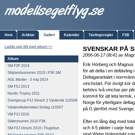
Hem
Artiklar
Galleri
Kalender
Tävlingsregler
F3B
Ladda upp ditt eget album >>
SVENSKAR PÅ 
2006-06-17 08:41 av Mag
Album
Erik Hörberg och Magnus 
SM F3F 2024
för att delta i en deltävli
Sliglandasnurren 2015 / F3K SM
Deltagarantalet i norrmänn
AGL Master - 3 maj 2014
vinchstart. För övrigt kör d
SM F5J 2013
behövs två vinchar per pilo
Nordic Trophy 2011
kommit för att leta termik,
Sverigecup F3J Vinsch 2 Västervik 110508
Norge för ytterligare delt
Västervikstermiken lördag 110507
på G jämfört med Sverige.
VM F3J 2010
Efter en lång dag med tota
Sätersnurren 2010 F3K
och 4-5 piloter i varje hea
SM F3J Vinsch 2010 i Flugebyn
stod Widar Holmedahl som s