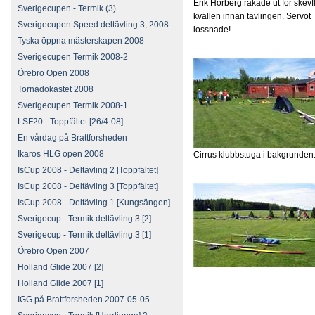
Erik Hörberg råkade ut för skevfl
Sverigecupen - Termik (3)
kvällen innan tävlingen. Servot
Sverigecupen Speed deltävling 3, 2008
lossnade!
Tyska öppna mästerskapen 2008
Sverigecupen Termik 2008-2
Örebro Open 2008
Tornadokastet 2008
Sverigecupen Termik 2008-1
LSF20 - Toppfältet [26/4-08]
En vårdag på Brattforsheden
Ikaros HLG open 2008
Cirrus klubbstuga i bakgrunden
IsCup 2008 - Deltävling 2 [Toppfältet]
IsCup 2008 - Deltävling 3 [Toppfältet]
IsCup 2008 - Deltävling 1 [Kungsängen]
Sverigecup - Termik deltävling 3 [2]
Sverigecup - Termik deltävling 3 [1]
Örebro Open 2007
Holland Glide 2007 [2]
Holland Glide 2007 [1]
IGG på Brattforsheden 2007-05-05