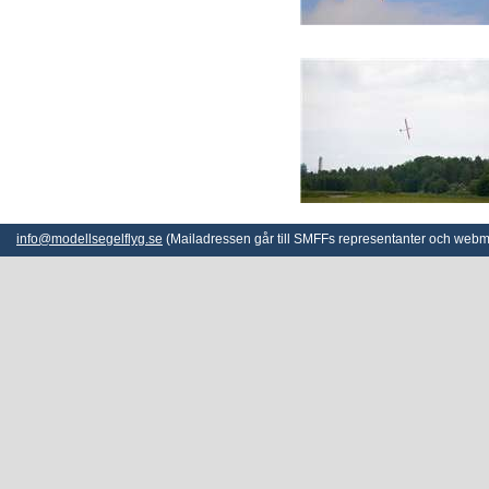
info@modellsegelflyg.se
(Mailadressen går till SMFFs representanter och webm