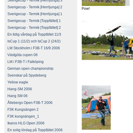
Sverigecup - Termik [Herrljunga] 3
Sverigecup - Termik [Herrljunga] 2
Pow!
Sverigecup - Termik [Herrljunga] 1
Sverigecup - Termik [Toppfältet] 1
Sverigecup - Termik [Toppfältet] 2
En tidig vårdag på Toppfältet 11/3
IsCup 1 (11/2) och IsCup 2 (24/2)
LM Stockholm i F3B-T 16/9 2006
Västgöta cupen 06
LM i F3B-T i Falköping
German open championship
Svenskar på Spydeberg
Yellow eagle
Hang-SM 2006
Hang SM 06
Ållebergs Open F3B-T 2006
F3K Kungsängen 2
F3K kungsängen_1
Ikaros HLG Open 2006
En solig lördag på Toppfältet 2006