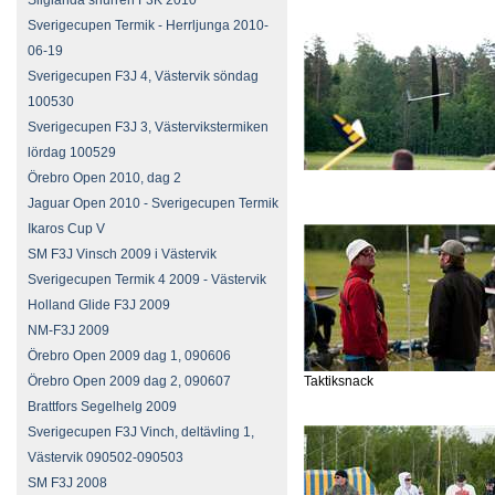
Sliglanda snurren F3K 2010
Sverigecupen Termik - Herrljunga 2010-
06-19
Sverigecupen F3J 4, Västervik söndag
100530
Sverigecupen F3J 3, Västervikstermiken
lördag 100529
Örebro Open 2010, dag 2
Jaguar Open 2010 - Sverigecupen Termik
Ikaros Cup V
SM F3J Vinsch 2009 i Västervik
Sverigecupen Termik 4 2009 - Västervik
Holland Glide F3J 2009
NM-F3J 2009
Örebro Open 2009 dag 1, 090606
Örebro Open 2009 dag 2, 090607
Taktiksnack
Brattfors Segelhelg 2009
Sverigecupen F3J Vinch, deltävling 1,
Västervik 090502-090503
SM F3J 2008