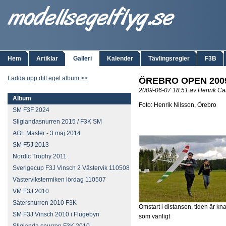
Hem
Artiklar
Galleri
Kalender
Tävlingsregler
F3B
Ladda upp ditt eget album >>
ÖREBRO OPEN 2009
2009-06-07 18:51 av Henrik Ca
Album
Foto: Henrik Nilsson, Örebro
SM F3F 2024
Sliglandasnurren 2015 / F3K SM
AGL Master - 3 maj 2014
SM F5J 2013
Nordic Trophy 2011
Sverigecup F3J Vinsch 2 Västervik 110508
Västervikstermiken lördag 110507
VM F3J 2010
Sätersnurren 2010 F3K
Omstart i distansen, tiden är kn
SM F3J Vinsch 2010 i Flugebyn
som vanligt