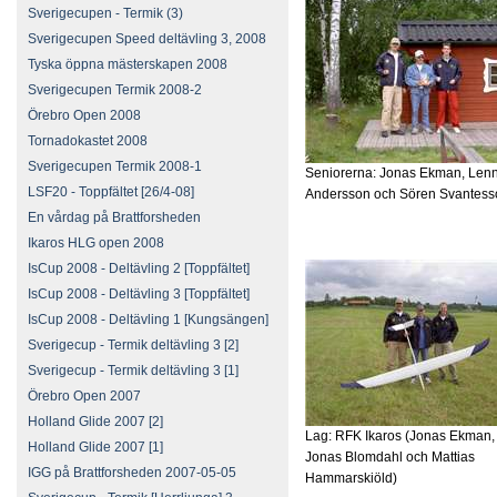
Sverigecupen - Termik (3)
Sverigecupen Speed deltävling 3, 2008
Tyska öppna mästerskapen 2008
Sverigecupen Termik 2008-2
Örebro Open 2008
Tornadokastet 2008
Sverigecupen Termik 2008-1
Seniorerna: Jonas Ekman, Lenn
LSF20 - Toppfältet [26/4-08]
Andersson och Sören Svantess
En vårdag på Brattforsheden
Ikaros HLG open 2008
IsCup 2008 - Deltävling 2 [Toppfältet]
IsCup 2008 - Deltävling 3 [Toppfältet]
IsCup 2008 - Deltävling 1 [Kungsängen]
Sverigecup - Termik deltävling 3 [2]
Sverigecup - Termik deltävling 3 [1]
Örebro Open 2007
Holland Glide 2007 [2]
Lag: RFK Ikaros (Jonas Ekman,
Holland Glide 2007 [1]
Jonas Blomdahl och Mattias
IGG på Brattforsheden 2007-05-05
Hammarskiöld)