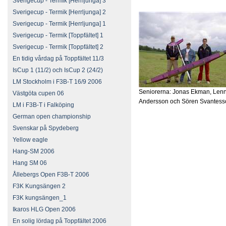
Sverigecup - Termik [Herrljunga] 3
Sverigecup - Termik [Herrljunga] 2
Sverigecup - Termik [Herrljunga] 1
Sverigecup - Termik [Toppfältet] 1
Sverigecup - Termik [Toppfältet] 2
En tidig vårdag på Toppfältet 11/3
IsCup 1 (11/2) och IsCup 2 (24/2)
LM Stockholm i F3B-T 16/9 2006
Seniorerna: Jonas Ekman, Lenn
Västgöta cupen 06
Andersson och Sören Svantess
LM i F3B-T i Falköping
German open championship
Svenskar på Spydeberg
Yellow eagle
Hang-SM 2006
Hang SM 06
Ållebergs Open F3B-T 2006
F3K Kungsängen 2
F3K kungsängen_1
Ikaros HLG Open 2006
En solig lördag på Toppfältet 2006