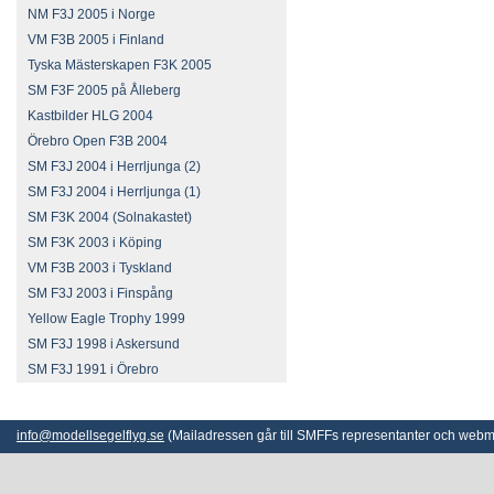
NM F3J 2005 i Norge
VM F3B 2005 i Finland
Tyska Mästerskapen F3K 2005
SM F3F 2005 på Ålleberg
Kastbilder HLG 2004
Örebro Open F3B 2004
SM F3J 2004 i Herrljunga (2)
SM F3J 2004 i Herrljunga (1)
SM F3K 2004 (Solnakastet)
SM F3K 2003 i Köping
VM F3B 2003 i Tyskland
SM F3J 2003 i Finspång
Yellow Eagle Trophy 1999
SM F3J 1998 i Askersund
SM F3J 1991 i Örebro
info@modellsegelflyg.se
(Mailadressen går till SMFFs representanter och webm