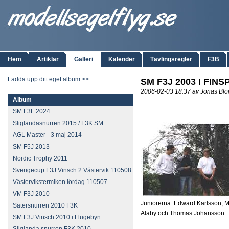
Hem
Artiklar
Galleri
Kalender
Tävlingsregler
F3B
Ladda upp ditt eget album >>
SM F3J 2003 I FIN
2006-02-03 18:37 av Jonas Bl
Album
SM F3F 2024
Sliglandasnurren 2015 / F3K SM
AGL Master - 3 maj 2014
SM F5J 2013
Nordic Trophy 2011
Sverigecup F3J Vinsch 2 Västervik 110508
Västervikstermiken lördag 110507
VM F3J 2010
Juniorerna: Edward Karlsson, M
Sätersnurren 2010 F3K
Alaby och Thomas Johansson
SM F3J Vinsch 2010 i Flugebyn