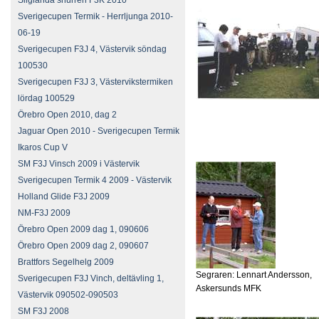
Sliglanda snurren F3K 2010
Sverigecupen Termik - Herrljunga 2010-
06-19
Sverigecupen F3J 4, Västervik söndag
100530
Sverigecupen F3J 3, Västervikstermiken
lördag 100529
Örebro Open 2010, dag 2
Jaguar Open 2010 - Sverigecupen Termik
Ikaros Cup V
SM F3J Vinsch 2009 i Västervik
Sverigecupen Termik 4 2009 - Västervik
Holland Glide F3J 2009
NM-F3J 2009
Örebro Open 2009 dag 1, 090606
Örebro Open 2009 dag 2, 090607
Brattfors Segelhelg 2009
Segraren: Lennart Andersson,
Sverigecupen F3J Vinch, deltävling 1,
Askersunds MFK
Västervik 090502-090503
SM F3J 2008