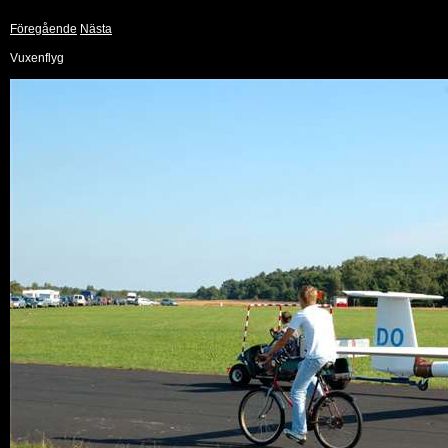
Föregående
Nästa
Vuxenflyg